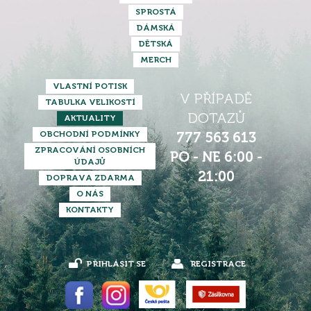
SPROSTÁ
DÁMSKÁ
DĚTSKÁ
MERCH
VLASTNÍ POTISK
V PŘÍPADĚ
TABULKA VELIKOSTÍ
DOTAZŮ
AKTUALITY
OBCHODNÍ PODMÍNKY
777 563 613
ZPRACOVÁNÍ OSOBNÍCH
PO - NE 6:00 -
ÚDAJŮ
21:00
DOPRAVA ZDARMA
O NÁS
KONTAKTY
PŘIHLÁSIT SE
REGISTRACE