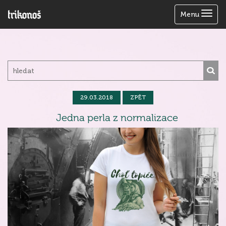
Zobrazit
Menu
menu
29.03.2018
ZPĚT
Jedna perla z normalizace