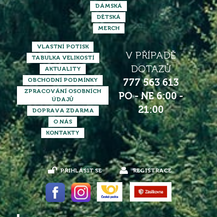
DÁMSKÁ
DĚTSKÁ
MERCH
VLASTNÍ POTISK
V PŘÍPADĚ
TABULKA VELIKOSTÍ
DOTAZŮ
AKTUALITY
OBCHODNÍ PODMÍNKY
777 563 613
ZPRACOVÁNÍ OSOBNÍCH
PO - NE 6:00 -
ÚDAJŮ
21:00
DOPRAVA ZDARMA
O NÁS
KONTAKTY
PŘIHLÁSIT SE
REGISTRACE