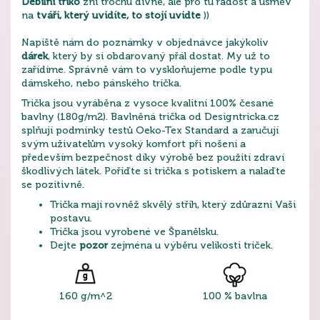
Debilní triko
zní trochu divně, ale pro tu radost a úsměv
na
tváři, který uvidíte, to stojí uvidte
))
Napiště nám do poznámky v objednávce jakýkoliv
dárek
, který by si obdarovaný přál dostat. My už to
zařídíme. Správně vám to vyskloňujeme podle typu
dámského, nebo pánského trička.
Trička jsou vyráběna z vysoce kvalitní 100% česané
bavlny (180g/m2). Bavlněná trička od Designtricka.cz
splňují podmínky testů Oeko-Tex Standard a zaručují
svým uživatelům vysoký komfort při nošení a
především bezpečnost díky výrobě bez použití zdraví
škodlivých látek. Pořiďte si trička s potiskem a nalaďte
se pozitivně.
Trička mají rovněž skvělý střih, který zdůrazní Vaši
postavu.
Trička jsou vyrobené ve Španělsku.
Dejte
pozor
zejména u výběru velikosti triček.
160 g/m^2
100 % bavlna