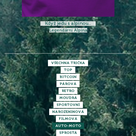
Když jedu s alpinou...
Legendární Alpina
VŠECHNA TRIČKA
TOP
BITCOIN
PÁROVÁ
RETRO
MOUDRÁ
SPORTOVNÍ
NAROZENINOVÁ
FILMOVÁ
AUTO-MOTO
SPROSTÁ