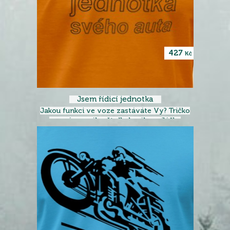
427
Kč
Jsem řídicí jednotka
Jakou funkci ve voze zastáváte Vy? Tričko
pro pány svého čtyřkolového miláčka