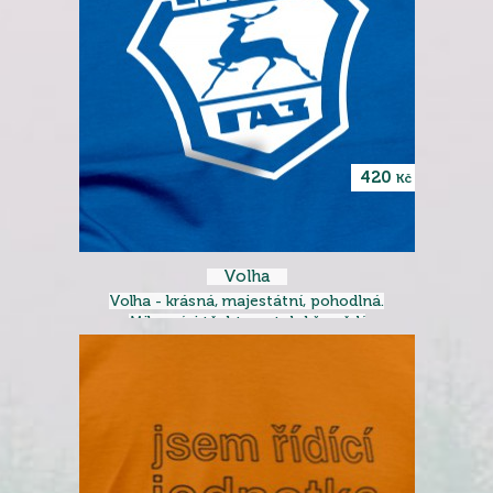
420
Kč
Volha
Volha - krásná, majestátní, pohodlná.
Milovníci těchto aut dobře vědí