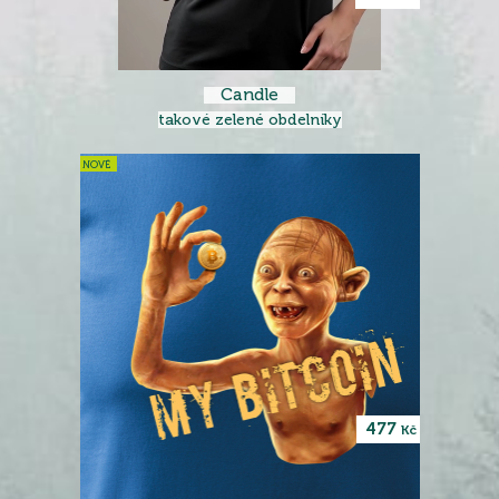
Candle
takové zelené obdelníky
NOVÉ
477
Kč