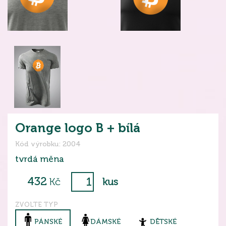
Orange logo B + bílá
Kód výrobku: 2004
tvrdá měna
432
Kč
kus
ZVOLTE TYP
PÁNSKÉ
DÁMSKÉ
DĚTSKÉ