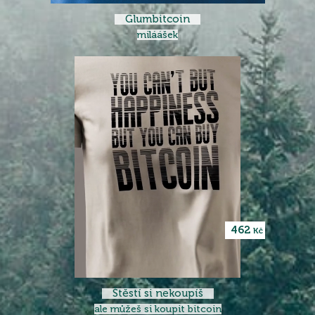
Glumbitcoin
miláášek
462
Kč
Štěstí si nekoupíš
ale můžeš si koupit bitcoin