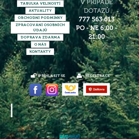
V PŘÍPADĚ
TABULKA VELIKOSTÍ
DOTAZŮ
AKTUALITY
OBCHODNÍ PODMÍNKY
777 563 613
ZPRACOVÁNÍ OSOBNÍCH
PO - NE 6:00 -
ÚDAJŮ
21:00
DOPRAVA ZDARMA
O NÁS
KONTAKTY
PŘIHLÁSIT SE
REGISTRACE
TRIKONOS