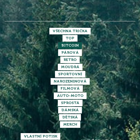
VŠECHNA TRIČKA
TOP
BITCOIN
PÁROVÁ
RETRO
MOUDRÁ
SPORTOVNÍ
NAROZENINOVÁ
FILMOVÁ
AUTO-MOTO
SPROSTÁ
DÁMSKÁ
DĚTSKÁ
MERCH
VLASTNÍ POTISK