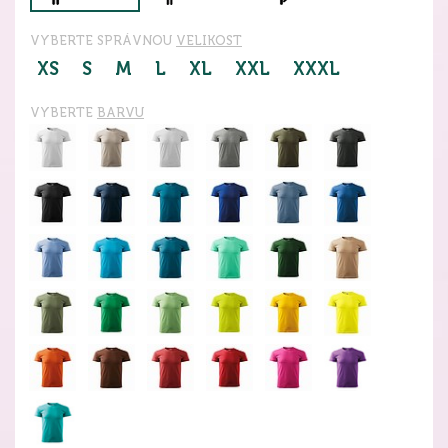
VYBERTE SPRÁVNOU
VELIKOST
XS
S
M
L
XL
XXL
XXXL
VYBERTE
BARVU