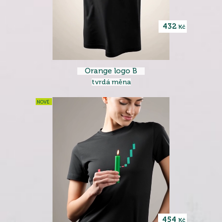
432
Kč
Orange logo B
tvrdá měna
NOVÉ
454
Kč