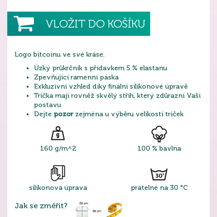
VLOŽIT DO KOŠÍKU
Logo bitcoinu ve své kráse.
Úzký průkrčník s přídavkem 5 % elastanu
Zpevňující ramenní páska
Exkluzivní vzhled díky finální silikonové úpravě
Trička mají rovněž skvělý střih, který zdůrazní Vaši
postavu
Dejte
pozor
zejména u výběru velikostí triček
160 g/m^2
100 % bavlna
silikonová úprava
pratelné na 30 °C
Jak se změřit?