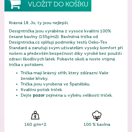
VLOŽIT DO KOŠÍKU
Krásná 18. Jo, ty jsou nejlepší.
Designtrička jsou vyráběna z vysoce kvalitní 100%
česané bavlny (155g/m2). Bavlněná trička od
Designtricka.cz splňují podmínky testů Oeko-Tex
Standard a zaručují svým uživatelům vysoký komfort při
nošení a především bezpečnost díky výrobě bez použití
zdraví škodlivých látek. Pobavte okolí a noste vtipná
trička s potiskem.
Trička mají krásný střih, který zdůrazní Vaše
ženské křivky.
Trička jsou vyrobená ve Španělsku.
Kvalitní potisk triček.
Dejte
pozor
zejména u výběru velikosti triček.
160 g/m^2
100 % bavlna