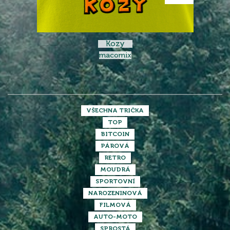
Kozy
macomix
VŠECHNA TRIČKA
TOP
BITCOIN
PÁROVÁ
RETRO
MOUDRÁ
SPORTOVNÍ
NAROZENINOVÁ
FILMOVÁ
AUTO-MOTO
SPROSTÁ