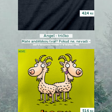
424
Kč
Angel - tričko
Máte andělskou tvář? Pokud ne, nevadí -
můžete mít andělské tričko
NOVÉ
516
Kč