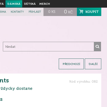
TÁ
DÁMSKÁ
DĚTSKÁ
MERCH
0
0
KS
KOUPIT
ARMA
KONTAKTY
PŘIHLÁSIT
KČ
PŘEDCHOZÍ
DALŠÍ
nts
Kód výrobku: 082
 vždycky dostane
s