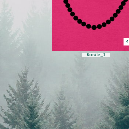
4
Korále_1