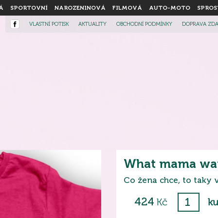
Á
SPORTOVNÍ
NAROZENINOVÁ
FILMOVÁ
AUTO-MOTO
SPROS
VLASTNÍ POTISK
AKTUALITY
OBCHODNÍ PODMÍNKY
DOPRAVA ZD
What mama wa
Co žena chce, to taky
424
Kč
ku