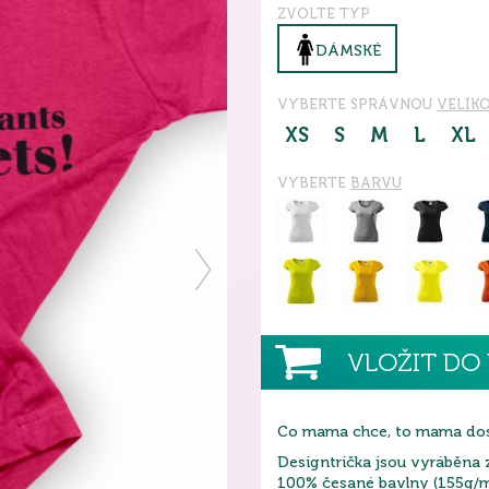
ZVOLTE TYP
DÁMSKÉ
VYBERTE SPRÁVNOU
VELIK
XS
S
M
L
XL
VYBERTE
BARVU
VLOŽIT DO 
Co mama chce, to mama dos
Designtrička jsou vyráběna 
100% česané bavlny (155g/