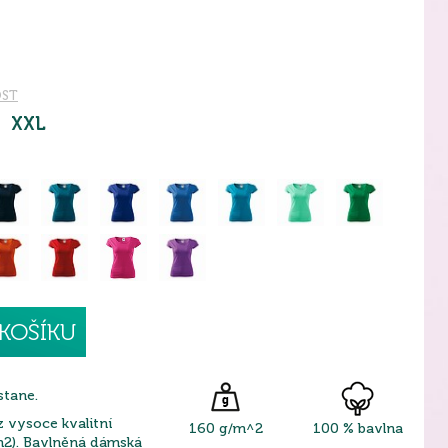
OST
XXL
KOŠÍKU
tane.
z vysoce kvalitní
160 g/m^2
100 % bavlna
m2). Bavlněná dámská