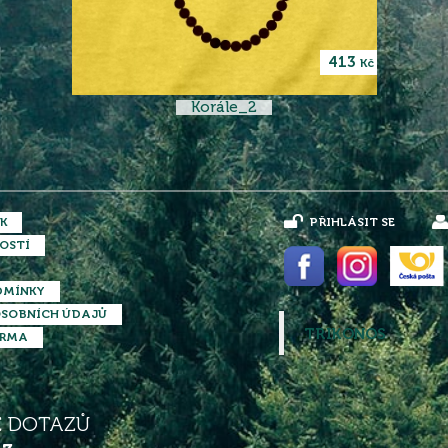
413
Kč
Korále_2
K
PŘIHLÁSIT SE
OSTÍ
DMÍNKY
SOBNÍCH ÚDAJŮ
TRIKONOS
ARMA
Ě DOTAZŮ