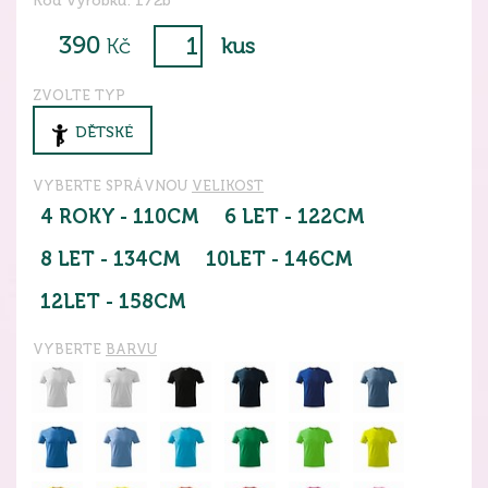
Kód výrobku: 172b
390
Kč
kus
ZVOLTE TYP
DĚTSKÉ
VYBERTE SPRÁVNOU
VELIKOST
4 ROKY - 110CM
6 LET - 122CM
8 LET - 134CM
10LET - 146CM
12LET - 158CM
VYBERTE
BARVU