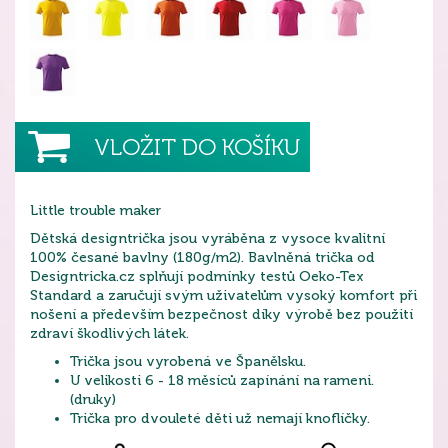
VLOŽIT DO KOŠÍKU
Little trouble maker
Dětská designtrička jsou vyráběna z vysoce kvalitní
100% česané bavlny (180g/m2). Bavlněná trička od
Designtricka.cz splňují podmínky testů Oeko-Tex
Standard a zaručují svým uživatelům vysoký komfort při
nošení a především bezpečnost díky výrobě bez použití
zdraví škodlivých látek.
Trička jsou vyrobená ve Španělsku.
U velikosti 6 - 18 měsíců zapínání na rameni.
(druky)
Trička pro dvouleté děti už nemají knoflíčky.