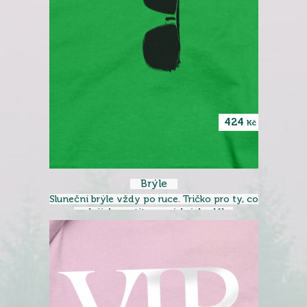
424
Kč
Brýle
Sluneční brýle vždy po ruce. Tričko pro ty, co
nedají dopustit na módní doplňky