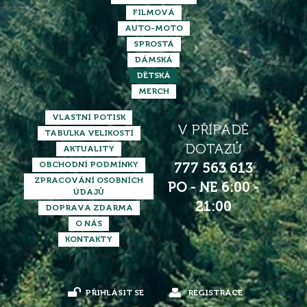
FILMOVÁ
AUTO-MOTO
SPROSTÁ
DÁMSKÁ
DĚTSKÁ
MERCH
VLASTNÍ POTISK
V PŘÍPADĚ
TABULKA VELIKOSTÍ
DOTAZŮ
AKTUALITY
OBCHODNÍ PODMÍNKY
777 563 613
ZPRACOVÁNÍ OSOBNÍCH
PO - NE 6:00 -
ÚDAJŮ
21:00
DOPRAVA ZDARMA
O NÁS
KONTAKTY
PŘIHLÁSIT SE
REGISTRACE