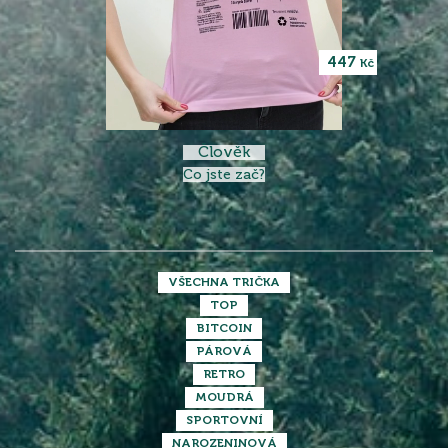
447
Kč
Člověk
Co jste zač?
VŠECHNA TRIČKA
TOP
BITCOIN
PÁROVÁ
RETRO
MOUDRÁ
SPORTOVNÍ
NAROZENINOVÁ