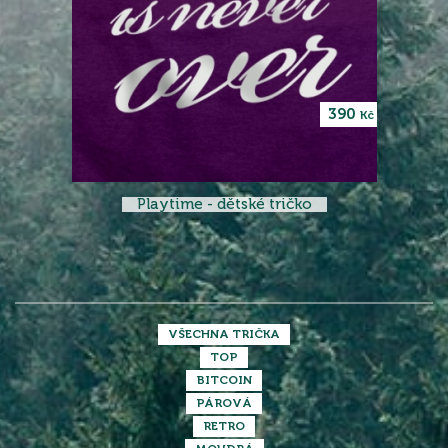
390
Kč
Playtime - dětské tričko
VŠECHNA TRIČKA
TOP
BITCOIN
PÁROVÁ
RETRO