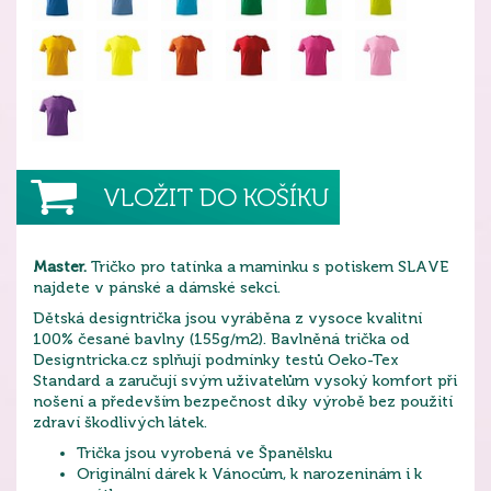
VLOŽIT DO KOŠÍKU
Master.
Tričko pro tatínka a maminku s potiskem SLAVE
najdete v pánské a dámské sekci.
Dětská designtrička jsou vyráběna z vysoce kvalitní
100% česané bavlny (155g/m2). Bavlněná trička od
Designtricka.cz splňují podmínky testů Oeko-Tex
Standard a zaručují svým uživatelům vysoký komfort při
nošení a především bezpečnost díky výrobě bez použití
zdraví škodlivých látek.
Trička jsou vyrobená ve Španělsku
Originální dárek k Vánocům, k narozeninám i k