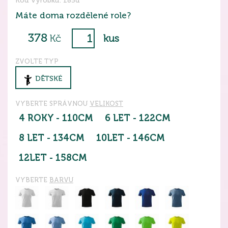
Kód výrobku: 185d
Máte doma rozdělené role?
378
Kč
kus
ZVOLTE TYP
DĚTSKÉ
VYBERTE SPRÁVNOU
VELIKOST
4 ROKY - 110CM
6 LET - 122CM
8 LET - 134CM
10LET - 146CM
12LET - 158CM
VYBERTE
BARVU