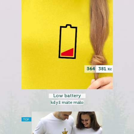
364
381
Kč
Low battery
když máte málo
TOP