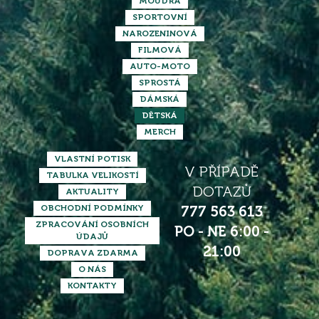
MOUDRÁ
SPORTOVNÍ
NAROZENINOVÁ
FILMOVÁ
AUTO-MOTO
SPROSTÁ
DÁMSKÁ
DĚTSKÁ
MERCH
VLASTNÍ POTISK
V PŘÍPADĚ
TABULKA VELIKOSTÍ
DOTAZŮ
AKTUALITY
OBCHODNÍ PODMÍNKY
777 563 613
ZPRACOVÁNÍ OSOBNÍCH
PO - NE 6:00 -
ÚDAJŮ
21:00
DOPRAVA ZDARMA
O NÁS
KONTAKTY