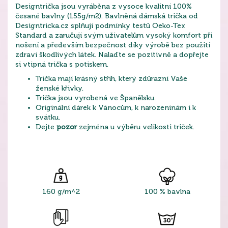
Designtrička jsou vyráběna z vysoce kvalitní 100%
česané bavlny (155g/m2). Bavlněná dámská trička od
Designtricka.cz splňují podmínky testů Oeko-Tex
Standard a zaručují svým uživatelům vysoký komfort při
nošení a především bezpečnost díky výrobě bez použití
zdraví škodlivých látek. Nalaďte se pozitivně a dopřejte
si vtipná trička s potiskem.
Trička mají krásný střih, který zdůrazní Vaše
ženské křivky.
Trička jsou vyrobená ve Španělsku.
Originální dárek k Vánocům, k narozeninám i k
svátku.
Dejte
pozor
zejména u výběru velikosti triček.
160 g/m^2
100 % bavlna