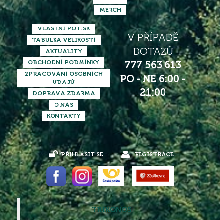
MERCH
VLASTNÍ POTISK
V PŘÍPADĚ
TABULKA VELIKOSTÍ
DOTAZŮ
AKTUALITY
OBCHODNÍ PODMÍNKY
777 563 613
ZPRACOVÁNÍ OSOBNÍCH
PO - NE 6:00 -
ÚDAJŮ
21:00
DOPRAVA ZDARMA
O NÁS
KONTAKTY
PŘIHLÁSIT SE
REGISTRACE
TRIKONOS