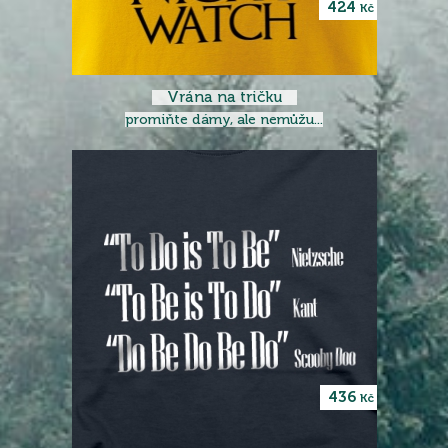
424
Kč
Vrána na tričku
promiňte dámy, ale nemůžu...
436
Kč