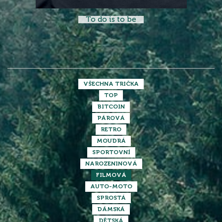
To do is to be
VŠECHNA TRIČKA
TOP
BITCOIN
PÁROVÁ
RETRO
MOUDRÁ
SPORTOVNÍ
NAROZENINOVÁ
FILMOVÁ
AUTO-MOTO
SPROSTÁ
DÁMSKÁ
DĚTSKÁ