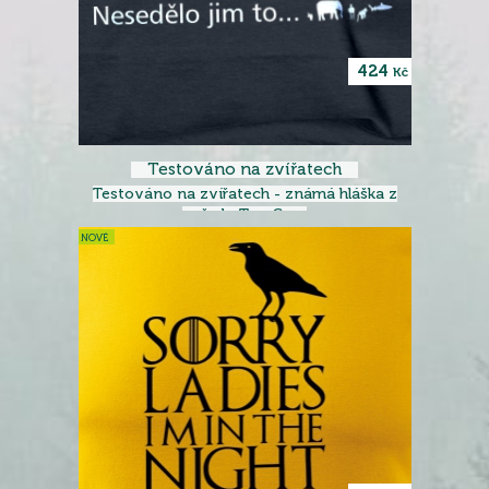
424
Kč
Testováno na zvířatech
Testováno na zvířatech - známá hláška z
pořadu Top Gear
NOVÉ