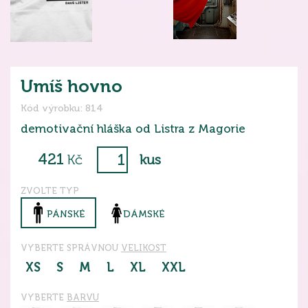
Umíš hovno
Kód výrobku: 814
demotivační hláška od Listra z Magorie
421
Kč
kus
ZVOLTE TYP
PÁNSKÉ
DÁMSKÉ
VYBERTE SPRÁVNOU
VELIKOST
XS
S
M
L
XL
XXL
VYBERTE
BARVU