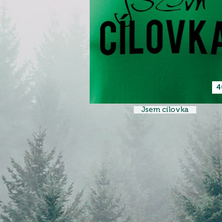
4
Jsem cílovka