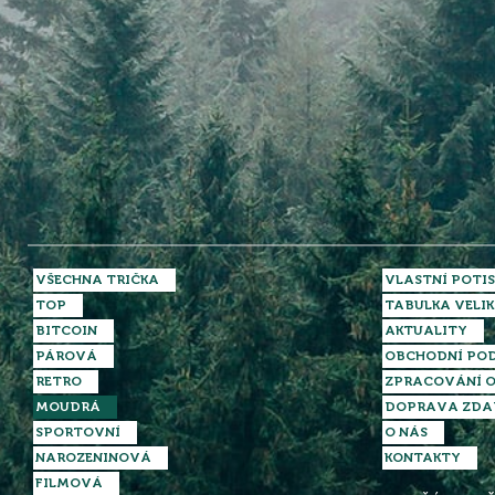
VŠECHNA TRIČKA
VLASTNÍ POTIS
TOP
TABULKA VELIK
BITCOIN
AKTUALITY
PÁROVÁ
OBCHODNÍ PO
RETRO
ZPRACOVÁNÍ O
MOUDRÁ
DOPRAVA ZD
SPORTOVNÍ
O NÁS
NAROZENINOVÁ
KONTAKTY
FILMOVÁ