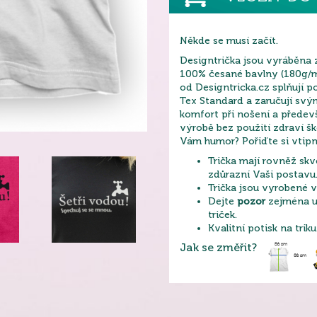
Někde se musí začít.
Designtrička jsou vyráběna 
100% česané bavlny (180g/m2
od Designtricka.cz splňují 
Tex Standard a zaručují sv
komfort při nošení a přede
výrobě bez použití zdraví šk
Vám humor? Pořiďte si vtipn
Trička mají rovněž skvě
zdůrazní Vaši postavu
Trička jsou vyrobené v
Dejte
pozor
zejména u 
triček.
Kvalitní potisk na triku
Jak se změřit?