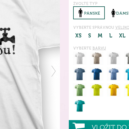
ZVOLTE TYP
PÁNSKÉ
DÁMS
VYBERTE SPRÁVNOU
VELIK
XS
S
M
L
XL
VYBERTE
BARVU
VLOŽIT DO 