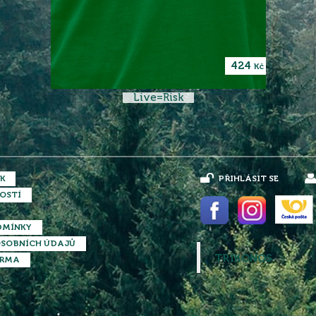
424
Kč
Live=Risk
K
PŘIHLÁSIT SE
OSTÍ
DMÍNKY
SOBNÍCH ÚDAJŮ
TRIKONOS
ARMA