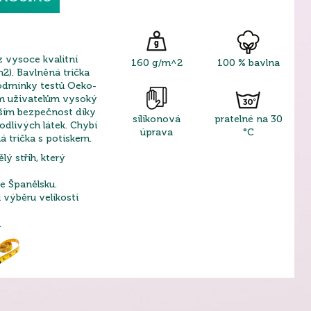
z vysoce kvalitní
160 g/m^2
100 % bavlna
). Bavlněná trička
podmínky testů Oeko-
ým uživatelům vysoký
vším bezpečnost díky
silikonová
pratelné na 30
odlivých látek. Chybí
úprava
°C
á trička s potiskem.
lý střih, který
.
e Španělsku.
výběru velikosti
.