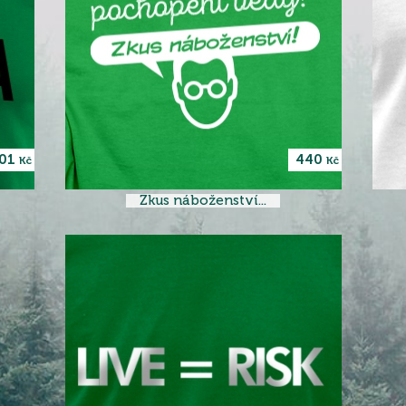
01
440
Kč
Kč
Zkus náboženství...