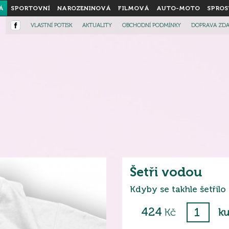
Á
SPORTOVNÍ
NAROZENINOVÁ
FILMOVÁ
AUTO-MOTO
SPROS
VLASTNÍ POTISK
AKTUALITY
OBCHODNÍ PODMÍNKY
DOPRAVA ZD
Šetři vodou
Kdyby se takhle šetřilo
424
Kč
ku