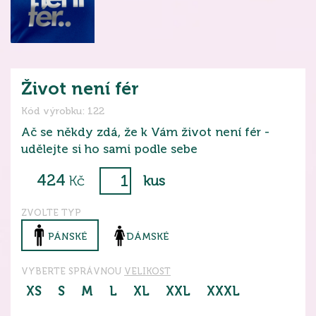
Život není fér
Kód výrobku: 122
Ač se někdy zdá, že k Vám život není fér -
udělejte si ho sami podle sebe
424
Kč
kus
ZVOLTE TYP
PÁNSKÉ
DÁMSKÉ
VYBERTE SPRÁVNOU
VELIKOST
XS
S
M
L
XL
XXL
XXXL