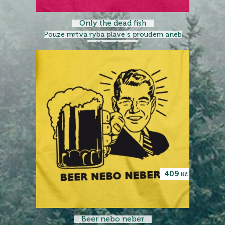
Only the dead fish
Pouze mrtvá ryba plave s proudem aneb
nejdu s davem
409
Kč
Beer nebo neber