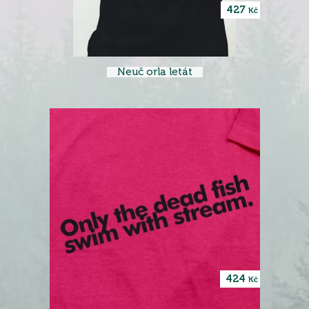
427
Kč
Neuč orla letát
424
Kč