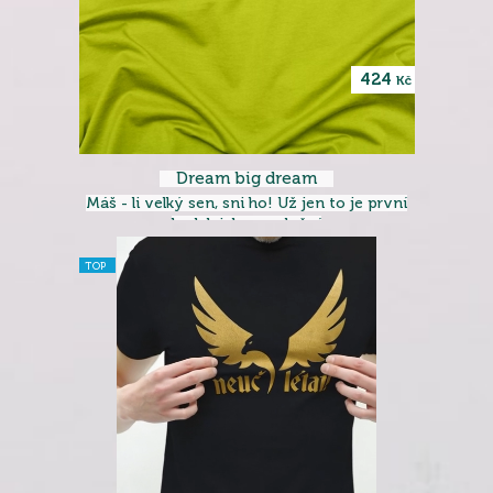
424
Kč
Dream big dream
Máš - li velký sen, sni ho! Už jen to je první
krok k jeho vyplnění
TOP