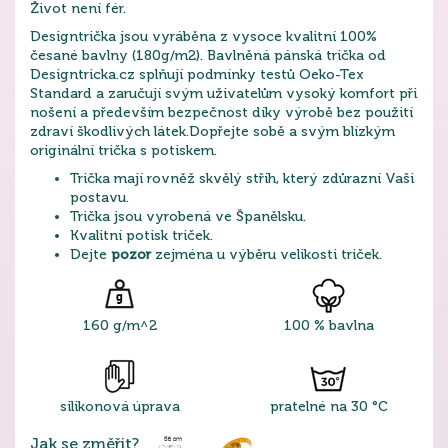
Život není fér.
Designtrička jsou vyráběna z vysoce kvalitní 100%
česané bavlny (180g/m2). Bavlněná pánská trička od
Designtricka.cz splňují podmínky testů Oeko-Tex
Standard a zaručují svým uživatelům vysoký komfort při
nošení a především bezpečnost díky výrobě bez použití
zdraví škodlivých látek.Dopřejte sobě a svým blízkým
originální trička s potiskem.
Trička mají rovněž skvělý střih, který zdůrazní Vaši
postavu.
Trička jsou vyrobená ve Španělsku.
Kvalitní potisk triček.
Dejte
pozor
zejména u výběru velikosti triček.
160 g/m^2
100 % bavlna
silikonová úprava
pratelné na 30 °C
Jak se změřit?