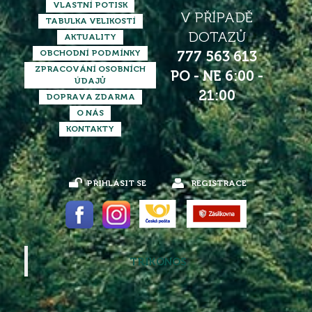
VLASTNÍ POTISK
V PŘÍPADĚ
TABULKA VELIKOSTÍ
DOTAZŮ
AKTUALITY
OBCHODNÍ PODMÍNKY
777 563 613
ZPRACOVÁNÍ OSOBNÍCH
PO - NE 6:00 -
ÚDAJŮ
21:00
DOPRAVA ZDARMA
O NÁS
KONTAKTY
PŘIHLÁSIT SE
REGISTRACE
TRIKONOS