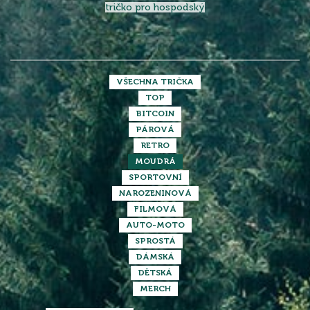
tričko pro hospodský
VŠECHNA TRIČKA
TOP
BITCOIN
PÁROVÁ
RETRO
MOUDRÁ
SPORTOVNÍ
NAROZENINOVÁ
FILMOVÁ
AUTO-MOTO
SPROSTÁ
DÁMSKÁ
DĚTSKÁ
MERCH