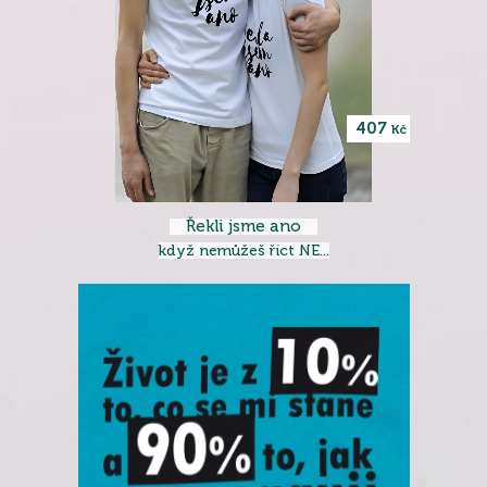
407
Kč
Řekli jsme ano
když nemůžeš říct NE...