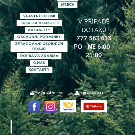
MERCH
VLASTNÍ POTISK
V PŘÍPADĚ
TABULKA VELIKOSTÍ
DOTAZŮ
AKTUALITY
OBCHODNÍ PODMÍNKY
777 563 613
ZPRACOVÁNÍ OSOBNÍCH
PO - NE 6:00 -
ÚDAJŮ
21:00
DOPRAVA ZDARMA
O NÁS
KONTAKTY
PŘIHLÁSIT SE
REGISTRACE
TRIKONOS