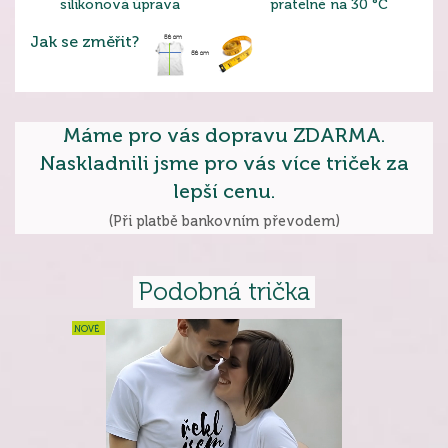
silikonová úprava
pratelné na 30 °C
Jak se změřit?
Máme pro vás dopravu ZDARMA.
Naskladnili jsme pro vás více triček za
lepší cenu.
(Při platbě bankovním převodem)
Podobná trička
NOVÉ