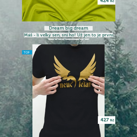
424
Kč
Dream big dream
Máš - li velký sen, sni ho! Už jen to je první
krok k jeho vyplnění
TOP
427
Kč