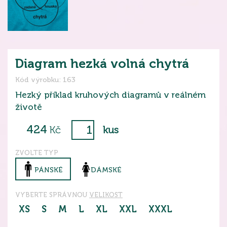
Diagram hezká volná chytrá
Kód výrobku: 163
Hezký příklad kruhových diagramů v reálném
životě
424
Kč
kus
ZVOLTE TYP
PÁNSKÉ
DÁMSKÉ
VYBERTE SPRÁVNOU
VELIKOST
XS
S
M
L
XL
XXL
XXXL