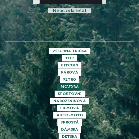
Neuč orla letát
VŠECHNA TRIČKA
TOP
BITCOIN
PÁROVÁ
RETRO
MOUDRÁ
SPORTOVNÍ
NAROZENINOVÁ
FILMOVÁ
AUTO-MOTO
SPROSTÁ
DÁMSKÁ
DĚTSKÁ