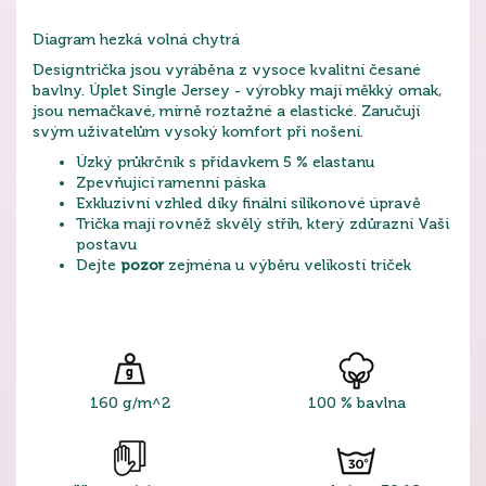
Diagram hezká volná chytrá
Designtrička jsou vyráběna z vysoce kvalitní česané
bavlny. Úplet Single Jersey - výrobky mají měkký omak,
jsou nemačkavé, mírně roztažné a elastické. Zaručují
svým uživatelům vysoký komfort při nošení.
Úzký průkrčník s přídavkem 5 % elastanu
Zpevňující ramenní páska
Exkluzivní vzhled díky finální silikonové úpravě
Trička mají rovněž skvělý střih, který zdůrazní Vaši
postavu
Dejte
pozor
zejména u výběru velikostí triček
160 g/m^2
100 % bavlna