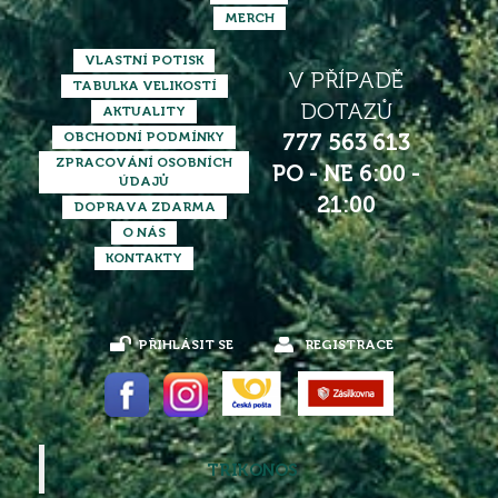
MERCH
VLASTNÍ POTISK
V PŘÍPADĚ
TABULKA VELIKOSTÍ
DOTAZŮ
AKTUALITY
OBCHODNÍ PODMÍNKY
777 563 613
ZPRACOVÁNÍ OSOBNÍCH
PO - NE 6:00 -
ÚDAJŮ
21:00
DOPRAVA ZDARMA
O NÁS
KONTAKTY
PŘIHLÁSIT SE
REGISTRACE
TRIKONOS