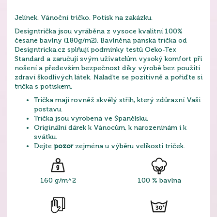
Jelínek. Vánoční tričko. Potisk na zakázku.
Designtrička jsou vyráběna z vysoce kvalitní 100%
česané bavlny (180g/m2). Bavlněná pánská trička od
Designtricka.cz splňují podmínky testů Oeko-Tex
Standard a zaručují svým uživatelům vysoký komfort při
nošení a především bezpečnost díky výrobě bez použití
zdraví škodlivých látek. Nalaďte se pozitivně a pořiďte si
trička s potiskem.
Trička mají rovněž skvělý střih, který zdůrazní Vaši
postavu.
Trička jsou vyrobená ve Španělsku.
Originální dárek k Vánocům, k narozeninám i k
svátku.
Dejte
pozor
zejména u výběru velikosti triček.
160 g/m^2
100 % bavlna