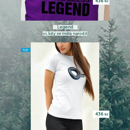
436
Kč
Legend
ví, kdy se měla narodit
TOP
436
Kč