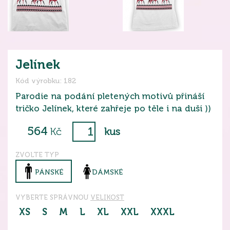
Jelínek
Kód výrobku: 182
Parodie na podání pletených motivů přináší
tričko Jelínek, které zahřeje po těle i na duši ))
564
Kč
kus
ZVOLTE TYP
PÁNSKÉ
DÁMSKÉ
VYBERTE SPRÁVNOU
VELIKOST
XS
S
M
L
XL
XXL
XXXL