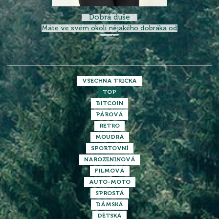
Dobrá duše
Máte ve svém okolí nějakého dobráka od
kosti?
VŠECHNA TRIČKA
TOP
BITCOIN
PÁROVÁ
RETRO
MOUDRÁ
SPORTOVNÍ
NAROZENINOVÁ
FILMOVÁ
AUTO-MOTO
SPROSTÁ
DÁMSKÁ
DĚTSKÁ