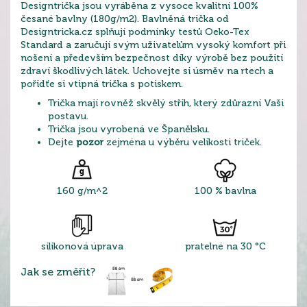
Designtrička jsou vyráběna z vysoce kvalitní 100%
česané bavlny (180g/m2). Bavlněná trička od
Designtricka.cz splňují podmínky testů Oeko-Tex
Standard a zaručují svým uživatelům vysoký komfort při
nošení a především bezpečnost díky výrobě bez použití
zdraví škodlivých látek. Uchovejte si úsměv na rtech a
pořidťe si vtipná trička s potiskem.
Trička mají rovněž skvělý střih, který zdůrazní Vaši
postavu.
Trička jsou vyrobená ve Španělsku.
Dejte
pozor
zejména u výběru velikosti triček.
160 g/m^2
100 % bavlna
silikonová úprava
pratelné na 30 °C
Jak se změřit?