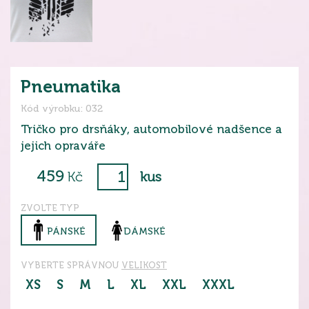
Pneumatika
Kód výrobku: 032
Tričko pro drsňáky, automobilové nadšence a
jejich opraváře
459
Kč
kus
ZVOLTE TYP
PÁNSKÉ
DÁMSKÉ
VYBERTE SPRÁVNOU
VELIKOST
XS
S
M
L
XL
XXL
XXXL