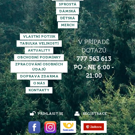
SPROSTÁ
DÁMSKÁ
DĚTSKÁ
MERCH
VLASTNÍ POTISK
V PŘÍPADĚ
TABULKA VELIKOSTÍ
DOTAZŮ
AKTUALITY
OBCHODNÍ PODMÍNKY
777 563 613
ZPRACOVÁNÍ OSOBNÍCH
PO - NE 6:00 -
ÚDAJŮ
21:00
DOPRAVA ZDARMA
O NÁS
KONTAKTY
PŘIHLÁSIT SE
REGISTRACE