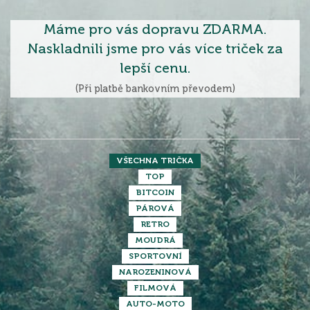
Máme pro vás dopravu ZDARMA.
Naskladnili jsme pro vás více triček za
lepší cenu.
(Při platbě bankovním převodem)
VŠECHNA TRIČKA
TOP
BITCOIN
PÁROVÁ
RETRO
MOUDRÁ
SPORTOVNÍ
NAROZENINOVÁ
FILMOVÁ
AUTO-MOTO