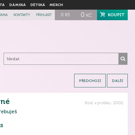
TÁ
DÁMSKÁ
DĚTSKÁ
MERCH
0
0
KS
KOUPIT
ARMA
KONTAKTY
PŘIHLÁSIT
KČ
PŘEDCHOZÍ
DALŠÍ
rné
Kód výrobku: 2002
řebuješ
s