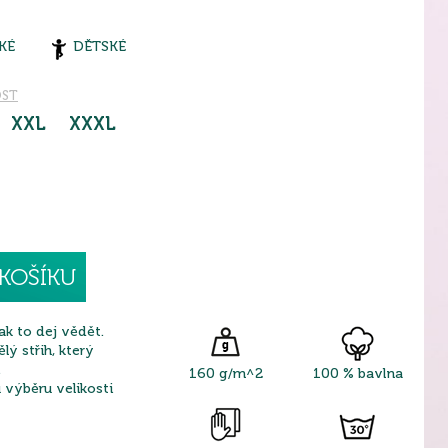
KÉ
DĚTSKÉ
OST
XXL
XXXL
KOŠÍKU
ak to dej vědět.
lý střih, který
.
160 g/m^2
100 % bavlna
výběru velikosti