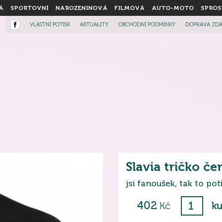
Á
SPORTOVNÍ
NAROZENINOVÁ
FILMOVÁ
AUTO-MOTO
SPROS
VLASTNÍ POTISK
AKTUALITY
OBCHODNÍ PODMÍNKY
DOPRAVA ZD
Slavia tričko če
jsi fanoušek, tak to pot
402
Kč
ku