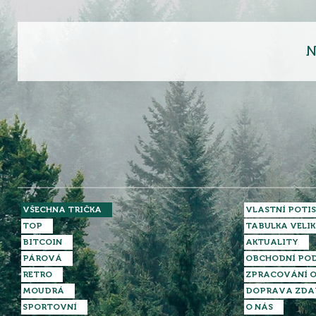
N
VŠECHNA TRIČKA
VLASTNÍ POTIS
TOP
TABULKA VELIK
BITCOIN
AKTUALITY
PÁROVÁ
OBCHODNÍ PO
RETRO
ZPRACOVÁNÍ O
MOUDRÁ
DOPRAVA ZD
SPORTOVNÍ
O NÁS