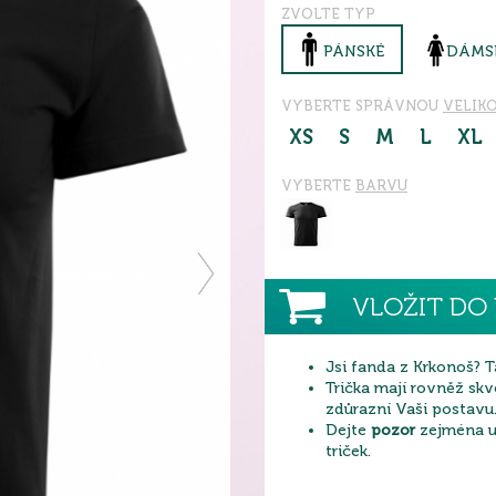
ZVOLTE TYP
PÁNSKÉ
DÁMS
VYBERTE SPRÁVNOU
VELIK
XS
S
M
L
XL
VYBERTE
BARVU
VLOŽIT DO 
Jsi fanda z Krkonoš? T
Trička mají rovněž skvě
zdůrazní Vaši postavu
Dejte
pozor
zejména u 
triček.