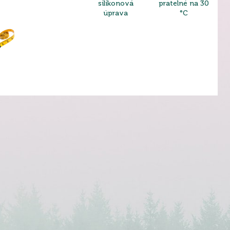
silikonová
pratelné na 30
úprava
°C