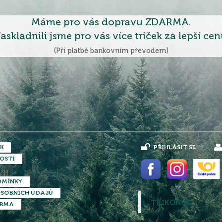
Máme pro vás dopravu ZDARMA.
askladnili jsme pro vás více triček za lepší cen
(Při platbě bankovním převodem)
K
PŘIHLÁSIT SE
OSTÍ
DMÍNKY
SOBNÍCH ÚDAJŮ
TRIKONOS
ARMA