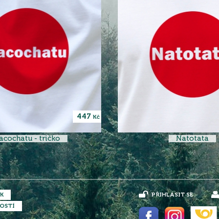
447
Kč
acochatu - tričko
Natotata
K
PŘIHLÁSIT SE
OSTÍ