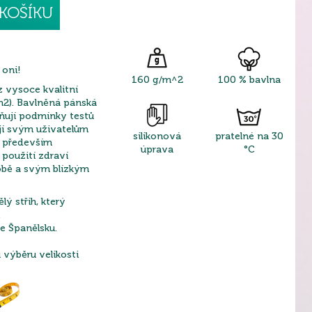
KOŠÍKU
 oni!
160 g/m^2
100 % bavlna
z vysoce kvalitní
2). Bavlněná pánská
lňují podmínky testů
jí svým uživatelům
silikonová
pratelné na 30
a především
úprava
°C
použití zdraví
sobě a svým blízkým
lý střih, který
.
e Španělsku.
výběru velikosti