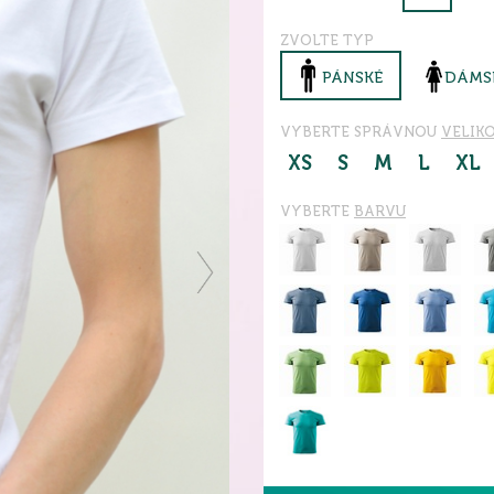
ZVOLTE TYP
PÁNSKÉ
DÁMS
VYBERTE SPRÁVNOU
VELIK
XS
S
M
L
XL
VYBERTE
BARVU