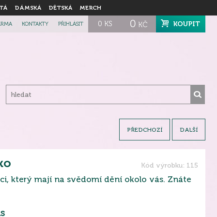
TÁ
DÁMSKÁ
DĚTSKÁ
MERCH
0
0
KS
KOUPIT
ARMA
KONTAKTY
PŘIHLÁSIT
KČ
PŘEDCHOZÍ
DALŠÍ
ko
Kód výrobku: 115
, který mají na svědomí dění okolo vás. Znáte
s