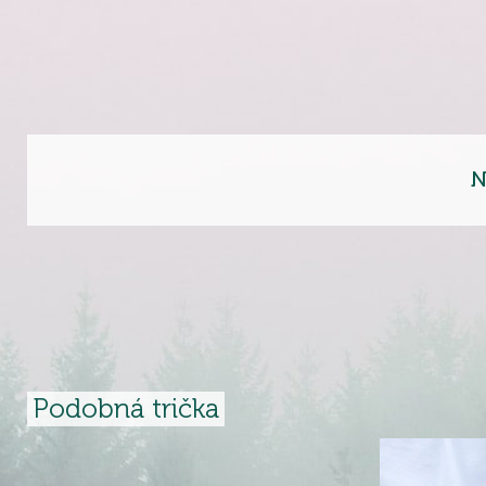
N
Podobná trička