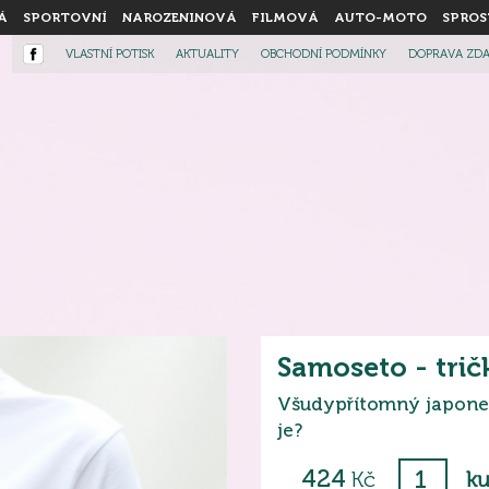
Á
SPORTOVNÍ
NAROZENINOVÁ
FILMOVÁ
AUTO-MOTO
SPROS
VLASTNÍ POTISK
AKTUALITY
OBCHODNÍ PODMÍNKY
DOPRAVA ZD
Samoseto - trič
Všudypřítomný japoneci
je?
424
Kč
ku