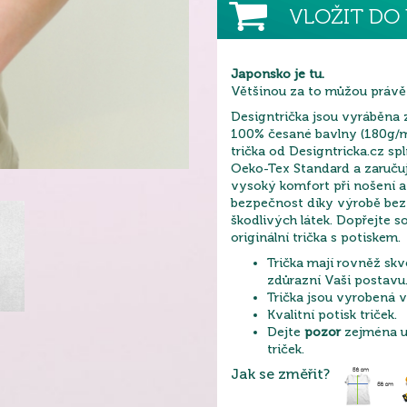
VLOŽIT DO 
Japonsko je tu.
Většinou za to můžou právě
Designtrička jsou vyráběna 
100% česané bavlny (180g/m
trička od Designtricka.cz sp
Oeko-Tex Standard a zaruču
vysoký komfort při nošení 
bezpečnost díky výrobě bez 
škodlivých látek. Dopřejte 
originální trička s potiskem.
Trička mají rovněž skvě
zdůrazní Vaši postavu
Trička jsou vyrobená v
Kvalitní potisk triček.
Dejte
pozor
zejména u 
triček.
Jak se změřit?