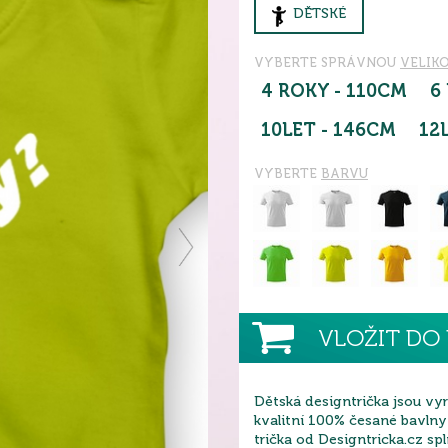
DĚTSKÉ
VYBERTE SPRÁVNOU
VELIK
4 ROKY - 110CM
6
10LET - 146CM
12
VYBERTE
BARVU
VLOŽIT DO 
Dětská designtrička jsou vy
kvalitní 100% česané bavlny
trička od Designtricka.cz sp