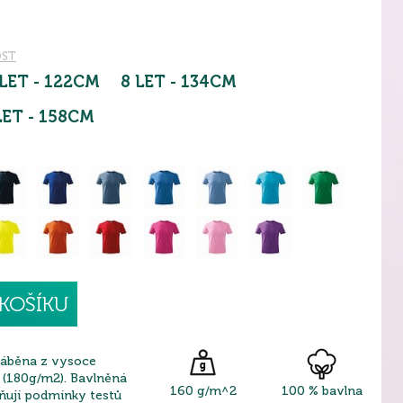
OST
 LET - 122CM
8 LET - 134CM
LET - 158CM
KOŠÍKU
ráběna z vysoce
 (180g/m2). Bavlněná
160 g/m^2
100 % bavlna
lňují podmínky testů