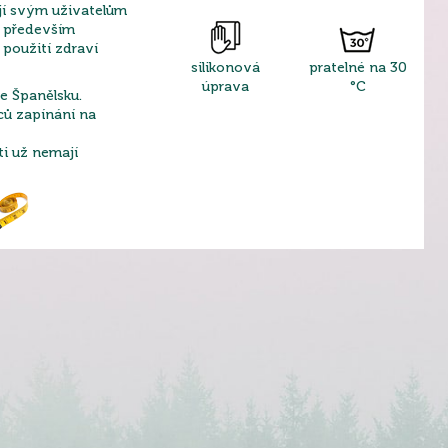
jí svým uživatelům
a především
použití zdraví
silikonová
pratelné na 30
úprava
°C
e Španělsku.
íců zapínání na
ti už nemají