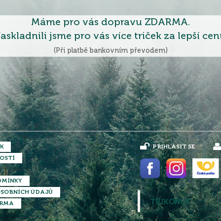
Máme pro vás dopravu ZDARMA.
askladnili jsme pro vás více triček za lepší cen
(Při platbě bankovním převodem)
K
PŘIHLÁSIT SE
OSTÍ
DMÍNKY
SOBNÍCH ÚDAJŮ
TRIKONOS
ARMA