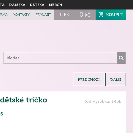
TÁ
DÁMSKÁ
DĚTSKÁ
MERCH
0
0
KS
KOUPIT
ARMA
KONTAKTY
PŘIHLÁSIT
KČ
PŘEDCHOZÍ
DALŠÍ
dětské tričko
Kód výrobku: 143b
s