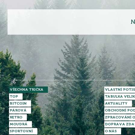
N
VŠECHNA TRIČKA
VLASTNÍ POTIS
TOP
TABULKA VELIK
BITCOIN
AKTUALITY
PÁROVÁ
OBCHODNÍ PO
RETRO
ZPRACOVÁNÍ O
MOUDRÁ
DOPRAVA ZD
SPORTOVNÍ
O NÁS