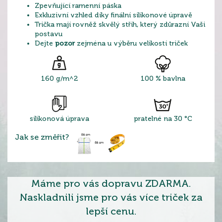
Zpevňující ramenní páska
Exkluzivní vzhled díky finální silikonové úpravě
Trička mají rovněž skvělý střih, který zdůrazní Vaši
postavu
Dejte
pozor
zejména u výběru velikostí triček
160 g/m^2
100 % bavlna
silikonová úprava
pratelné na 30 °C
Jak se změřit?
Máme pro vás dopravu ZDARMA.
Naskladnili jsme pro vás více triček za
lepší cenu.