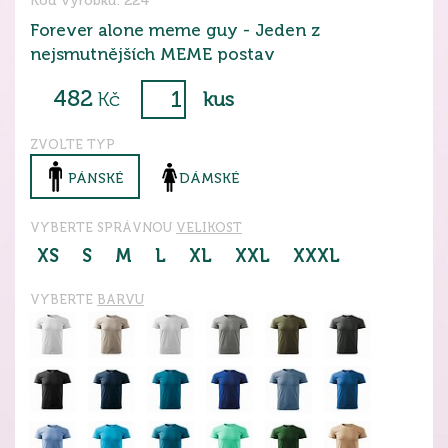
Kód výrobku: 224
Forever alone meme guy - Jeden z
nejsmutnějších MEME postav
482
Kč
kus
ZVOLTE TYP
PÁNSKÉ
DÁMSKÉ
VYBERTE SPRÁVNOU
VELIKOST
XS
S
M
L
XL
XXL
XXXL
VYBERTE
BARVU