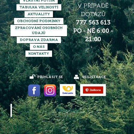
VLASTNÍ POTISK
V PŘÍPADĚ
TABULKA VELIKOSTÍ
DOTAZŮ
AKTUALITY
OBCHODNÍ PODMÍNKY
777 563 613
ZPRACOVÁNÍ OSOBNÍCH
PO - NE 6:00 -
ÚDAJŮ
21:00
DOPRAVA ZDARMA
O NÁS
KONTAKTY
PŘIHLÁSIT SE
REGISTRACE
TRIKONOS