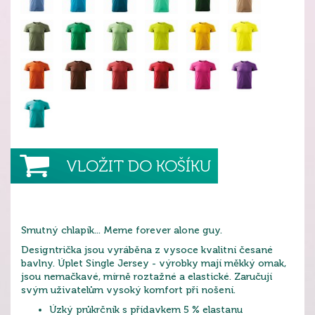
VLOŽIT DO KOŠÍKU
Smutný chlapík... Meme forever alone guy.
Designtrička jsou vyráběna z vysoce kvalitní česané
bavlny. Úplet Single Jersey - výrobky mají měkký omak,
jsou nemačkavé, mírně roztažné a elastické. Zaručují
svým uživatelům vysoký komfort při nošení.
Úzký průkrčník s přídavkem 5 % elastanu