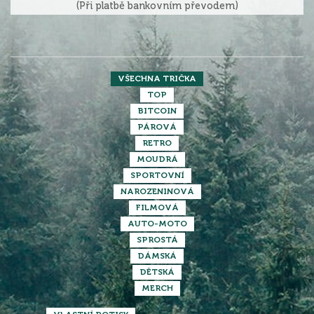
(Při platbě bankovním převodem)
VŠECHNA TRIČKA
TOP
BITCOIN
PÁROVÁ
RETRO
MOUDRÁ
SPORTOVNÍ
NAROZENINOVÁ
FILMOVÁ
AUTO-MOTO
SPROSTÁ
DÁMSKÁ
DĚTSKÁ
MERCH