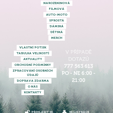
NAROZENINOVÁ
FILMOVÁ
AUTO-MOTO
SPROSTÁ
DÁMSKÁ
DĚTSKÁ
MERCH
VLASTNÍ POTISK
V PŘÍPADĚ
TABULKA VELIKOSTÍ
DOTAZŮ
AKTUALITY
OBCHODNÍ PODMÍNKY
777 563 613
ZPRACOVÁNÍ OSOBNÍCH
PO - NE 6:00 -
ÚDAJŮ
21:00
DOPRAVA ZDARMA
O NÁS
KONTAKTY
PŘIHLÁSIT SE
REGISTRACE