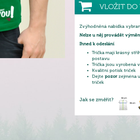
VLOŽIT DO 
Zvýhodněná nabídka vybrané
Nelze u něj provádět výměnu
Ihned k odeslání
Trička mají krásný stři
postavu
Trička jsou vyrobená 
Kvalitní potisk triček
Dejte
pozor
zejména u 
triček
Jak se změřit?