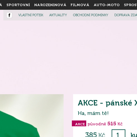
Á
SPORTOVNÍ
NAROZENINOVÁ
FILMOVÁ
AUTO-MOTO
SPROS
VLASTNÍ POTISK
AKTUALITY
OBCHODNÍ PODMÍNKY
DOPRAVA ZD
AKCE - pánské X
Ha, mám tě!
515
původně
Kč
AKCE
385
Kč
ku