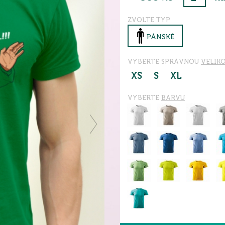
ZVOLTE TYP
PÁNSKÉ
VYBERTE SPRÁVNOU
VELIK
XS
S
XL
VYBERTE
BARVU