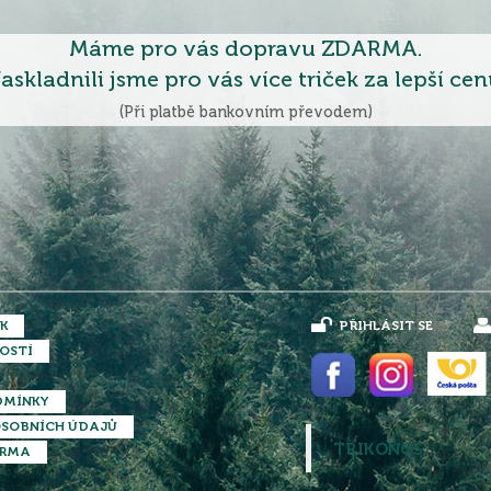
Máme pro vás dopravu ZDARMA.
askladnili jsme pro vás více triček za lepší cen
(Při platbě bankovním převodem)
K
PŘIHLÁSIT SE
OSTÍ
DMÍNKY
SOBNÍCH ÚDAJŮ
TRIKONOS
ARMA