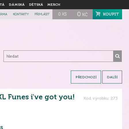
TÁ
DÁMSKÁ
DĚTSKÁ
MERCH
0
0
KS
KOUPIT
ARMA
KONTAKTY
PŘIHLÁSIT
KČ
PŘEDCHOZÍ
DALŠÍ
L Funes i've got you!
Kód výrobku: 273
s