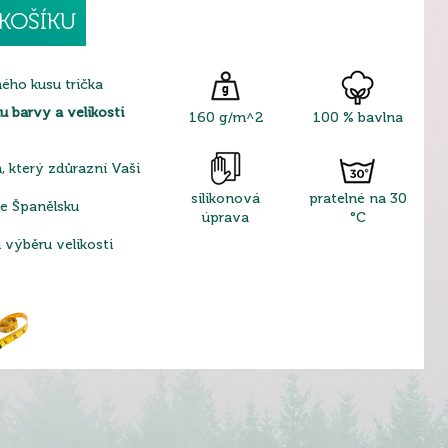
KOŠÍKU
ho kusu trička
 barvy a velikosti
160 g/m^2
100 % bavlna
h, který zdůrazní Vaši
silikonová
pratelné na 30
ve Španělsku
úprava
°C
výběru velikosti