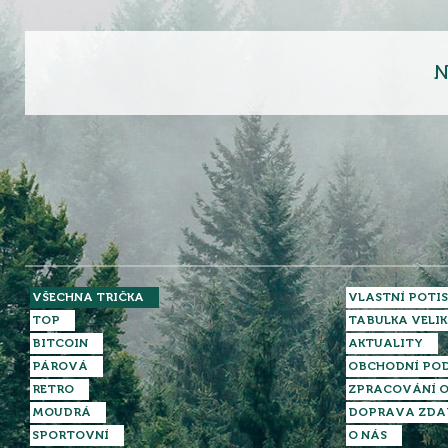
N
VŠECHNA TRIČKA
VLASTNÍ POTIS
TOP
TABULKA VELIK
BITCOIN
AKTUALITY
PÁROVÁ
OBCHODNÍ PO
RETRO
ZPRACOVÁNÍ O
MOUDRÁ
DOPRAVA ZD
SPORTOVNÍ
O NÁS