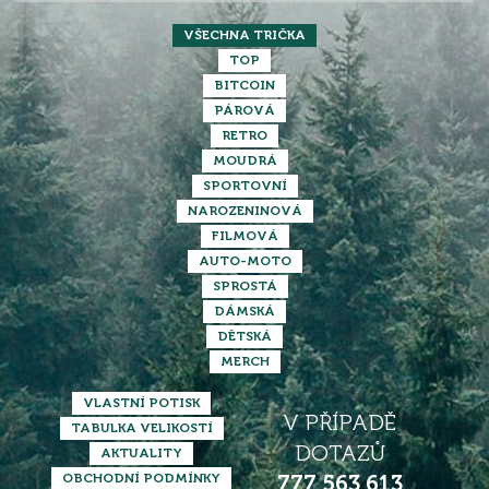
VŠECHNA TRIČKA
TOP
BITCOIN
PÁROVÁ
RETRO
MOUDRÁ
SPORTOVNÍ
NAROZENINOVÁ
FILMOVÁ
AUTO-MOTO
SPROSTÁ
DÁMSKÁ
DĚTSKÁ
MERCH
VLASTNÍ POTISK
V PŘÍPADĚ
TABULKA VELIKOSTÍ
DOTAZŮ
AKTUALITY
OBCHODNÍ PODMÍNKY
777 563 613