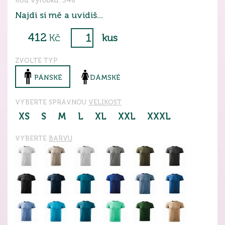
Kód výrobku: 348
Najdi si mě a uvidiš...
412
Kč
kus
ZVOLTE TYP
PÁNSKÉ
DÁMSKÉ
VYBERTE SPRÁVNOU
VELIKOST
XS
S
M
L
XL
XXL
XXXL
VYBERTE
BARVU