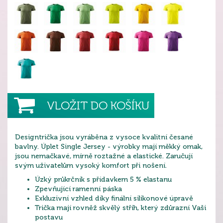
VLOŽIT DO KOŠÍKU
Designtrička jsou vyráběna z vysoce kvalitní česané
bavlny. Úplet Single Jersey - výrobky mají měkký omak,
jsou nemačkavé, mírně roztažné a elastické. Zaručují
svým uživatelům vysoký komfort při nošení.
Úzký průkrčník s přídavkem 5 % elastanu
Zpevňující ramenní páska
Exkluzivní vzhled díky finální silikonové úpravě
Trička mají rovněž skvělý střih, který zdůrazní Vaši
postavu