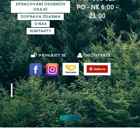
ZPRACOVÁNÍ OSOBNÍCH
PO - NE 6:00 -
ÚDAJŮ
21:00
DOPRAVA ZDARMA
O NÁS
KONTAKTY
PŘIHLÁSIT SE
REGISTRACE
TRIKONOS