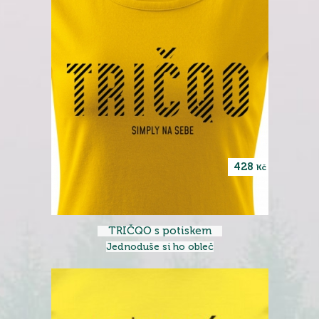
428
Kč
TRIČQO s potiskem
Jednoduše si ho obleč