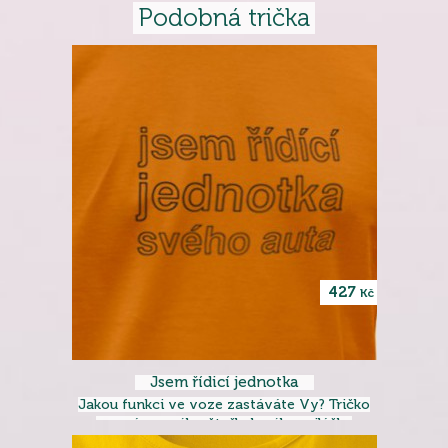
Podobná trička
427
Kč
Jsem řídicí jednotka
Jakou funkci ve voze zastáváte Vy? Tričko
pro pány svého čtyřkolového miláčka