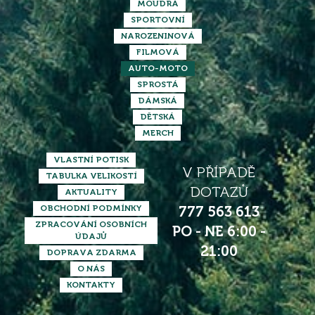
MOUDRÁ
SPORTOVNÍ
NAROZENINOVÁ
FILMOVÁ
AUTO-MOTO
SPROSTÁ
DÁMSKÁ
DĚTSKÁ
MERCH
VLASTNÍ POTISK
V PŘÍPADĚ
TABULKA VELIKOSTÍ
DOTAZŮ
AKTUALITY
OBCHODNÍ PODMÍNKY
777 563 613
ZPRACOVÁNÍ OSOBNÍCH
PO - NE 6:00 -
ÚDAJŮ
21:00
DOPRAVA ZDARMA
O NÁS
KONTAKTY