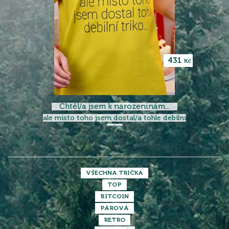
431
Kč
Chtěl/a jsem k narozeninám...
ale místo toho jsem dostal/a tohle debilní
triko
VŠECHNA TRIČKA
TOP
BITCOIN
PÁROVÁ
RETRO