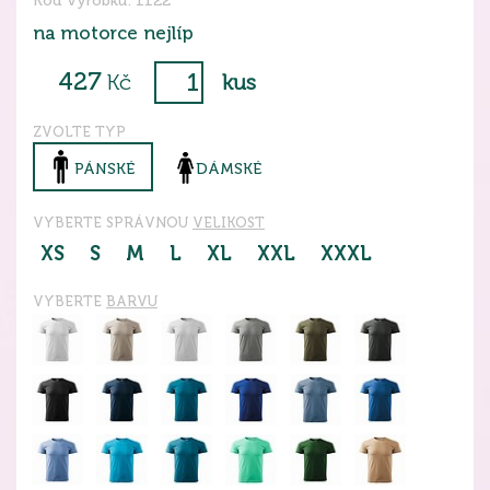
Kód výrobku: 1122
na motorce nejlíp
427
Kč
kus
ZVOLTE TYP
PÁNSKÉ
DÁMSKÉ
VYBERTE SPRÁVNOU
VELIKOST
XS
S
M
L
XL
XXL
XXXL
VYBERTE
BARVU