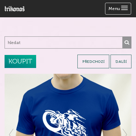
Zobrazit
Menu
menu
KOUPIT
PŘEDCHOZÍ
DALŠÍ