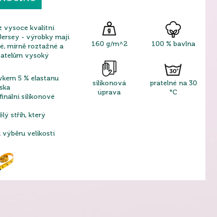
z vysoce kvalitní
Jersey - výrobky mají
160 g/m^2
100 % bavlna
, mírně roztažné a
ivatelům vysoký
avkem 5 % elastanu
silikonová
pratelné na 30
ska
úprava
°C
finální silikonové
lý střih, který
výběru velikostí