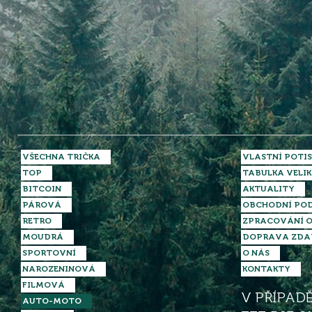
VŠECHNA TRIČKA
VLASTNÍ POTIS
TOP
TABULKA VELIK
BITCOIN
AKTUALITY
PÁROVÁ
OBCHODNÍ PO
RETRO
ZPRACOVÁNÍ O
MOUDRÁ
DOPRAVA ZD
SPORTOVNÍ
O NÁS
NAROZENINOVÁ
KONTAKTY
FILMOVÁ
V PŘÍPAD
AUTO-MOTO