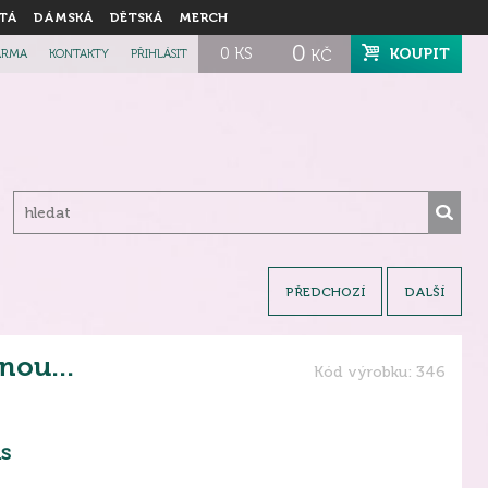
TÁ
DÁMSKÁ
DĚTSKÁ
MERCH
0
0
KS
KOUPIT
ARMA
KONTAKTY
PŘIHLÁSIT
KČ
PŘEDCHOZÍ
DALŠÍ
nou...
Kód výrobku: 346
s