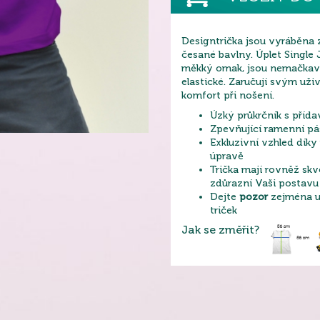
Designtrička jsou vyráběna 
česané bavlny. Úplet Single 
měkký omak, jsou nemačkavé
elastické. Zaručují svým už
komfort při nošení.
Úzký průkrčník s příd
Zpevňující ramenní pá
Exkluzivní vzhled díky 
úpravě
Trička mají rovněž skvě
zdůrazní Vaši postavu
Dejte
pozor
zejména u 
triček
Jak se změřit?