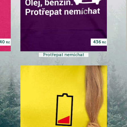
40
436
Kč
Kč
Protřepat nemíchat