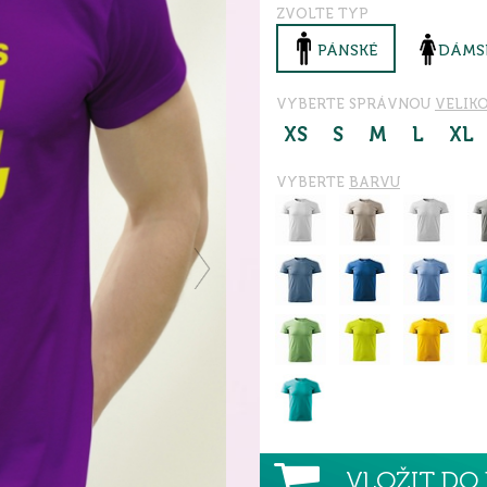
ZVOLTE TYP
PÁNSKÉ
DÁMS
VYBERTE SPRÁVNOU
VELIK
XS
S
M
L
XL
VYBERTE
BARVU
VLOŽIT DO 