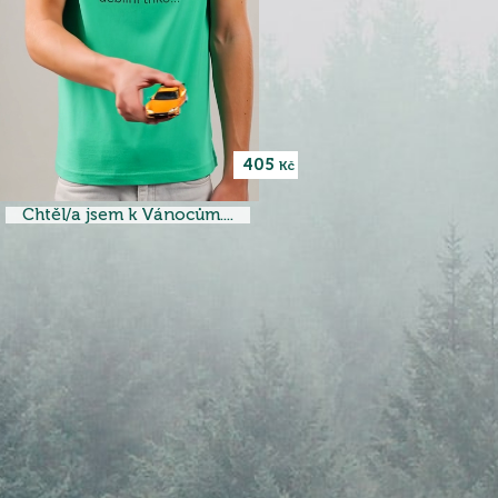
405
Kč
Chtěl/a jsem k Vánocům....