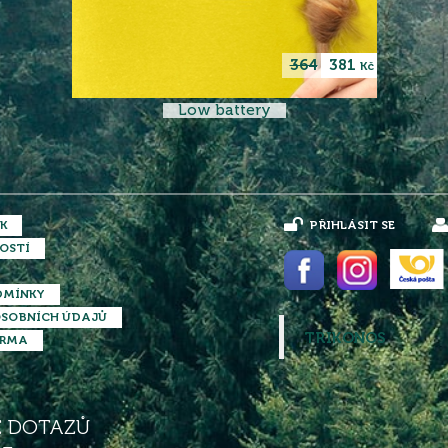
364
381
Kč
Low battery
K
PŘIHLÁSIT SE
OSTÍ
DMÍNKY
SOBNÍCH ÚDAJŮ
TRIKONOS
ARMA
Ě DOTAZŮ