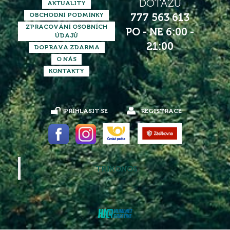
DOTAZŮ
AKTUALITY
OBCHODNÍ PODMÍNKY
777 563 613
ZPRACOVÁNÍ OSOBNÍCH
PO - NE 6:00 -
ÚDAJŮ
21:00
DOPRAVA ZDARMA
O NÁS
KONTAKTY
PŘIHLÁSIT SE
REGISTRACE
TRIKONOS