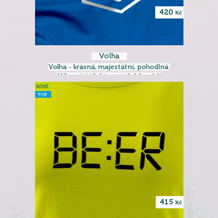
420
Kč
Volha
Volha - krásná, majestátní, pohodlná.
Milovníci těchto aut dobře vědí
NOVÉ
TOP
415
Kč