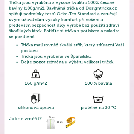
Trička jsou vyráběna z vysoce kvalitní 100% česané
bavlny (180g/m2). Bavlněná trička od Designtricka.cz
splňují podmínky testů Oeko-Tex Standard a zaručují
svým uživatelům vysoký komfort při nošení a
především bezpečnost díky výrobě bez použití zdraví
škodlivých látek. Pořiďte si trička s potiskem a nalaďte
se pozitivně.
Trička mají rovněž skvělý střih, který zdůrazní Vaši
postavu.
Trička jsou vyrobené ve Španělsku.
Dejte
pozor
zejména u výběru velikosti triček.
160 g/m^2
100 % bavlna
silikonová úprava
pratelné na 30 °C
Jak se změřit?