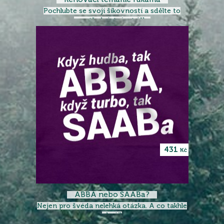
Pochlubte se svojí šikovností a sdělte to
prostřednictvím trička
431
Kč
ABBA nebo SAABa?
Nejen pro švéda nelehká otázka. A co takhle
obojí?