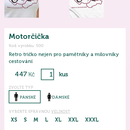
Motorčička
Kód výrobku: 500
Retro tričko nejen pro pamětníky a milovníky
cestování
447
Kč
kus
ZVOLTE TYP
PÁNSKÉ
DÁMSKÉ
VYBERTE SPRÁVNOU
VELIKOST
XS
S
M
L
XL
XXL
XXXL