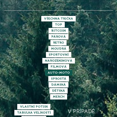
VŠECHNA TRIČKA
TOP
BITCOIN
PÁROVÁ
RETRO
MOUDRÁ
SPORTOVNÍ
NAROZENINOVÁ
FILMOVÁ
AUTO-MOTO
SPROSTÁ
DÁMSKÁ
DĚTSKÁ
MERCH
VLASTNÍ POTISK
V PŘÍPADĚ
TABULKA VELIKOSTÍ