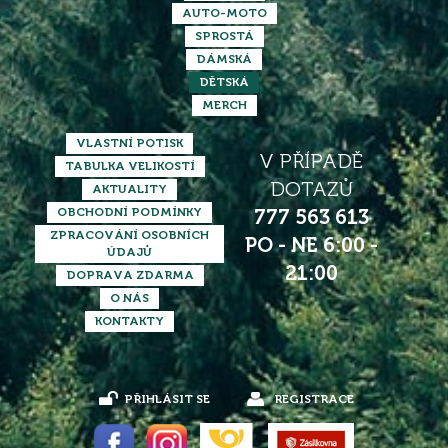
AUTO-MOTO
SPROSTÁ
DÁMSKÁ
DĚTSKÁ
MERCH
VLASTNÍ POTISK
V PŘÍPADĚ
TABULKA VELIKOSTÍ
DOTAZŮ
AKTUALITY
OBCHODNÍ PODMÍNKY
777 563 613
ZPRACOVÁNÍ OSOBNÍCH
PO - NE 6:00 -
ÚDAJŮ
21:00
DOPRAVA ZDARMA
O NÁS
KONTAKTY
PŘIHLÁSIT SE
REGISTRACE