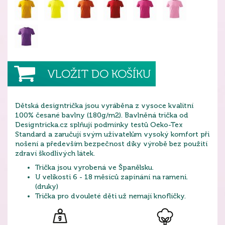
VLOŽIT DO KOŠÍKU
Dětská designtrička jsou vyráběna z vysoce kvalitní
100% česané bavlny (180g/m2). Bavlněná trička od
Designtricka.cz splňují podmínky testů Oeko-Tex
Standard a zaručují svým uživatelům vysoký komfort při
nošení a především bezpečnost díky výrobě bez použití
zdraví škodlivých látek.
Trička jsou vyrobená ve Španělsku.
U velikosti 6 - 18 měsíců zapínání na rameni.
(druky)
Trička pro dvouleté děti už nemají knoflíčky.