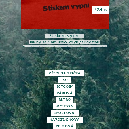
424
Kč
Stiskem vypni
Jak by se Vám líbilo, kdyby i lidé měli
tlačítko, kterým by se dali občas vypnout ?
VŠECHNA TRIČKA
TOP
BITCOIN
PÁROVÁ
RETRO
MOUDRÁ
SPORTOVNÍ
NAROZENINOVÁ
FILMOVÁ