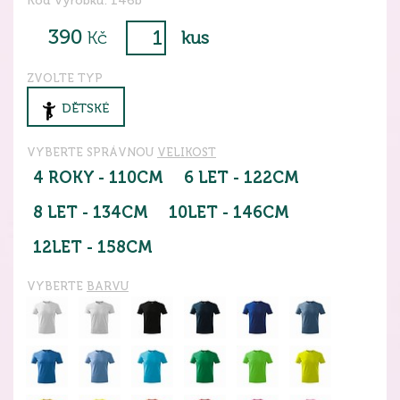
Kód výrobku: 146b
390
Kč
kus
ZVOLTE TYP
DĚTSKÉ
VYBERTE SPRÁVNOU
VELIKOST
4 ROKY - 110CM
6 LET - 122CM
8 LET - 134CM
10LET - 146CM
12LET - 158CM
VYBERTE
BARVU