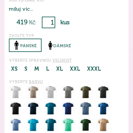
Kód výrobku: 833
miluj víc...
419
Kč
kus
ZVOLTE TYP
PÁNSKÉ
DÁMSKÉ
VYBERTE SPRÁVNOU
VELIKOST
XS
S
M
L
XL
XXL
XXXL
VYBERTE
BARVU