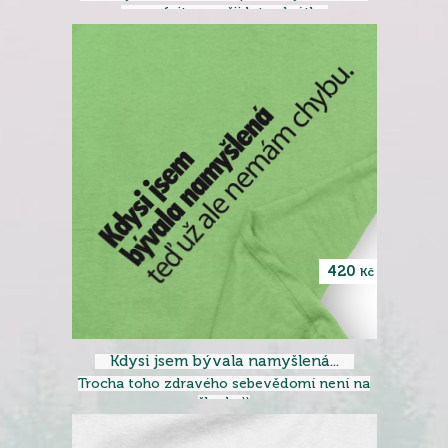
nezoufejte, nepřijdete zkrátka.
420
Kč
Kdysi jsem bývala namyšlená...
Trocha toho zdravého sebevědomí není na
škodu ))