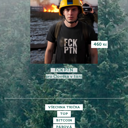
460
Kč
FCK PTN
pro Člověka v tísni
VŠECHNA TRIČKA
TOP
BITCOIN
PÁROVÁ