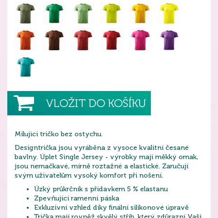
VLOŽIT DO KOŠÍKU
Milující tričko bez ostychu.
Designtrička jsou vyráběna z vysoce kvalitní česané
bavlny. Úplet Single Jersey - výrobky mají měkký omak,
jsou nemačkavé, mírně roztažné a elastické. Zaručují
svým uživatelům vysoký komfort při nošení.
Úzký průkrčník s přídavkem 5 % elastanu
Zpevňující ramenní páska
Exkluzivní vzhled díky finální silikonové úpravě
Trička mají rovněž skvělý střih, který zdůrazní Vaši