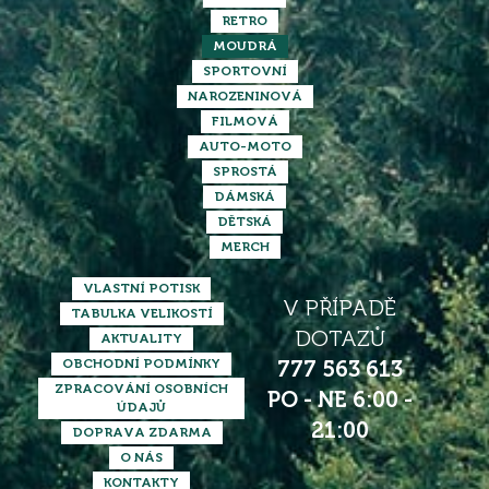
RETRO
MOUDRÁ
SPORTOVNÍ
NAROZENINOVÁ
FILMOVÁ
AUTO-MOTO
SPROSTÁ
DÁMSKÁ
DĚTSKÁ
MERCH
VLASTNÍ POTISK
V PŘÍPADĚ
TABULKA VELIKOSTÍ
DOTAZŮ
AKTUALITY
OBCHODNÍ PODMÍNKY
777 563 613
ZPRACOVÁNÍ OSOBNÍCH
PO - NE 6:00 -
ÚDAJŮ
21:00
DOPRAVA ZDARMA
O NÁS
KONTAKTY